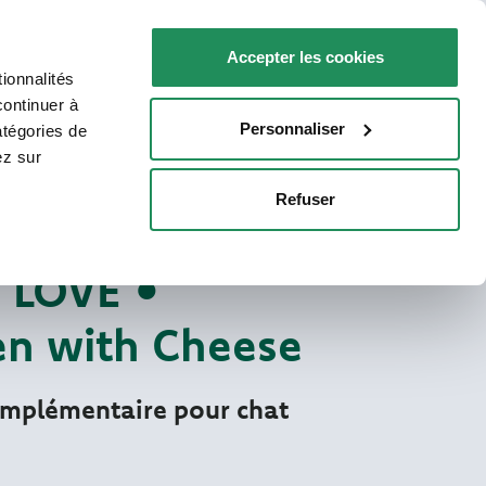
FR
Faq
Nous contacter
Accepter les cookies
ionnalités
R VOTRE CHAT
POINTS DE VENTE
continuer à
Personnaliser
atégories de
ez sur
Refuser
More Love humides
S NATURELS POUR CHATS
 LOVE •
en with Cheese
omplémentaire pour chat