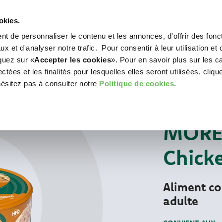
okies.
t de personnaliser le contenu et les annonces, d'offrir des fonct
WORLD OF LOVE
POUR VOTRE CHIEN
POU
x et d'analyser notre trafic. Pour consentir à leur utilisation et 
iquez sur «
Accepter les cookies
». Pour en savoir plus sur les c
tées et les finalités pour lesquelles elles seront utilisées, cliqu
hésitez pas à consulter notre
Politique de cookies
.
Pour votre chat
ALIMENTS HUMIDE
MORE
Chick
Aliment c
adulte