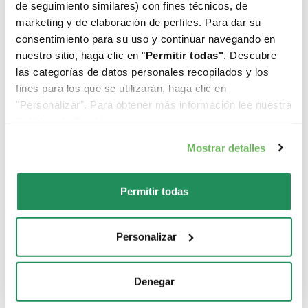
de seguimiento similares) con fines técnicos, de
marketing y de elaboración de perfiles. Para dar su
Descubre nuestros mejores productos para tu
consentimiento para su uso y continuar navegando en
mascota
nuestro sitio, haga clic en "
Permitir todas"
. Descubre
las categorías de datos personales recopilados y los
fines para los que se utilizarán, haga clic en
"Personalizar". Para obtener más información lee nuestra
Politica de Cookie
.
Mostrar detalles
Permitir todas
Personalizar
Denegar