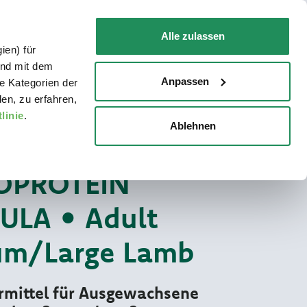
DE
Faq
Kontakt
Alle zulassen
ien) für
FÜR IHRE KATZE
WO ZU KAUFEN
und mit dem
Anpassen
e Kategorien der
en, zu erfahren,
linie
.
Ablehnen
Monoprotein Formula
 HUNDEFUTTER TROCKEN
PROTEIN
LA • Adult
m/Large Lamb
ermittel für Ausgewachsene