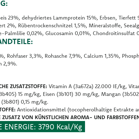
G:
Reis 23%, dehydriertes Lammprotein 15%, Erbsen, Tierfet
iert 2%, Rübentrockenschnitzel 1,5%, Mineralstoffe, Seea
-Palmlilie 0,02%, Glucosamin 0,01%, Chondroitinsulfat
ANDTEILE:
6%, Rohfaser 3,3%, Rohasche 7,9%, Calcium 1,35%, Phos
n 2,9%.
HE ZUSATZSTOFFE:
Vitamin A (3a672a) 22.000 IE/kg, Vita
(3b405) 15 mg/kg, Eisen (3b101) 30 mg/kg, Mangan (3b502
n (3b801) 0,15 mg/kg.
TOFFE:
Antioxidationsmittel (tocopherolhaltige Extrakte au
 ZUSATZ VON KÜNSTLICHEN AROMA- UND FARBSTOFFE
 ENERGIE: 3790 Kcal/Kg