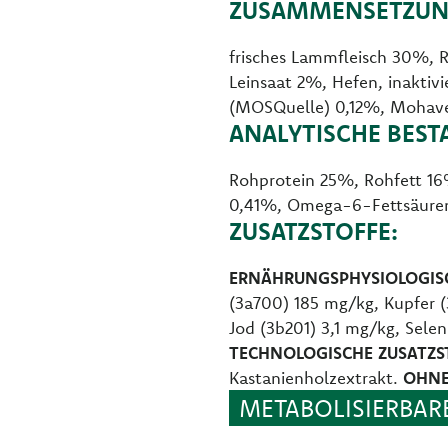
ZUSAMMENSETZUN
frisches Lammfleisch 30%, 
Leinsaat 2%, Hefen, inaktiv
(MOSQuelle) 0,12%, Mohave
ANALYTISCHE BEST
Rohprotein 25%, Rohfett 1
0,41%, Omega-6-Fettsäure
ZUSATZSTOFFE:
ERNÄHRUNGSPHYSIOLOGISC
(3a700) 185 mg/kg, Kupfer 
Jod (3b201) 3,1 mg/kg, Sele
TECHNOLOGISCHE ZUSATZS
Kastanienholzextrakt.
OHNE
METABOLISIERBARE