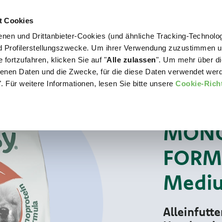
t Cookies
nen und Drittanbieter-Cookies (und ähnliche Tracking-Technolog
WORLD OF LOVE
FÜR IHREN HUND
nd Profilerstellungszwecke. Um ihrer Verwendung zuzustimmen 
 fortzufahren, klicken Sie auf "
Alle zulassen
". Um mehr über di
nen Daten und die Zwecke, für die diese Daten verwendet werd
. Für weitere Informationen, lesen Sie bitte unsere
Cookie-Richt
Für Ihren Hund
SINGLE PROTEIN
MONO
FORMU
Mediu
Alleinfutt