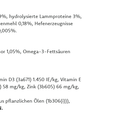
t 9%, hydrolysierte Lammproteine 3%,
lgenmehl 0,18%, Hefenerzeugnisse
 0,005%.
phor 1,05%, Omega-3-Fettsäuren
min D3 (3a671) 1.450 IE/kg, Vitamin E
) 58 mg/kg, Zink (3b605) 66 mg/kg,
s pflanzlichen Ölen (1b306(i))),
N.