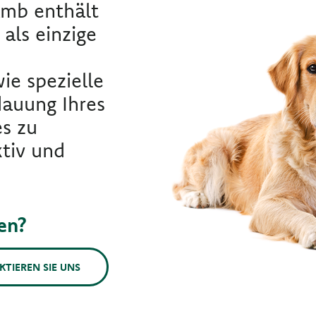
mb enthält
ls einzige
ie spezielle
dauung Ihres
s zu
ktiv und
en?
KTIEREN SIE UNS